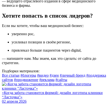
— ведущего отраслевого издания в сфере медицинского
бизнеса и фармы.
Хотите попасть в список лидеров?
Если вы хотите, чтобы ваш медицинский бизнес:
уверенно рос,
усиливал позиции в своём регионе,
привлекал больше пациентов через digital,
— напишите нам. Мы знаем, как это сделать: от сайта до
стратегии.
Подборки материалов:
Все статьи
#блогеры
#видео
#дзен
#личный бренд
#поддержка
сайтов
#продвижение
#реклама
#сайты
«Когда забота становится формой: дизайн логотипа клиники
Ч
“Ласточка”»
0
02 апреля 2026