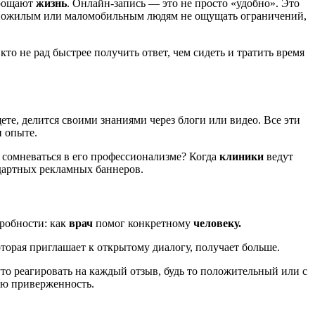
прощают
жизнь
. Онлайн-запись — это не просто «удобно». Это
ет пожилым или маломобильным людям не ощущать ограничений,
то не рад быстрее получить ответ, чем сидеть и тратить время
щете, делится своими знаниями через блоги или видео. Все эти
и опыте.
 сомневаться в его профессионализме? Когда
клиники
ведут
ндартных рекламных баннеров.
робности: как
врач
помог конкретному
человеку.
оторая приглашает к открытому диалогу, получает больше.
уто реагировать на каждый отзыв, будь то положительный или с
ную приверженность.