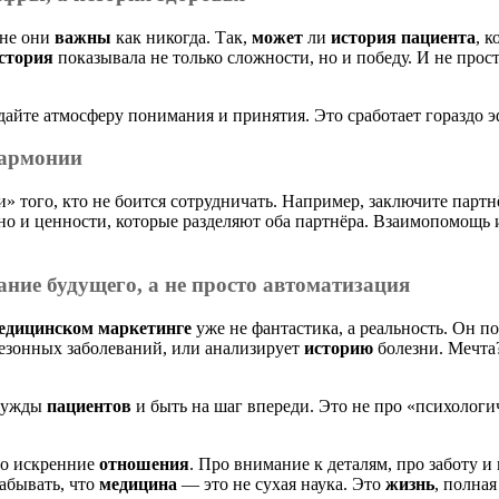
ине они
важны
как никогда. Так,
может
ли
история
пациента
, 
стория
показывала не только сложности, но и победу. И не прост
здайте атмосферу понимания и принятия. Это сработает гораздо
армонии
и» того, кто не боится сотрудничать. Например, заключите парт
но и ценности, которые разделяют оба партнёра. Взаимопомощь 
ние будущего, а не просто автоматизация
едицинском маркетинге
уже не фантастика, а реальность. Он п
езонных заболеваний, или анализирует
историю
болезни. Мечта?
 нужды
пациентов
и быть на шаг впереди. Это не про «психологич
ро искренние
отношения
. Про внимание к деталям, про заботу и
абывать, что
медицина
— это не сухая наука. Это
жизнь
, полна