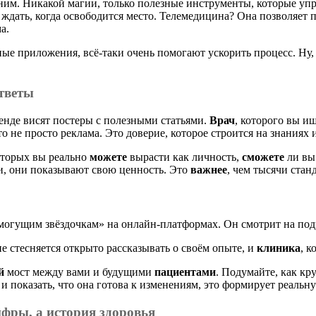
им. Никакой магии, только полезные инструменты, которые у
е ждать, когда освободится место. Телемедицина? Она позволя
а.
ные приложения, всё-таки очень помогают ускорить процесс. Ну, к
тветы
тенде висят постеры с полезными статьями.
Врач
, которого вы и
о не просто реклама. Это доверие, которое строится на знаниях 
оторых вы реально
можете
вырасти как личность,
сможете
ли вы
ги, они показывают свою ценность. Это
важнее
, чем тысячи ста
могущим звёздочкам» на онлайн-платформах. Он смотрит на под
не стесняется открыто рассказывать о своём опыте, и
клиника
, к
й
мост между вами и будущими
пациентами
. Подумайте, как кр
 и показать, что она готова к изменениям, это формирует реаль
ифры, а
история
здоровья