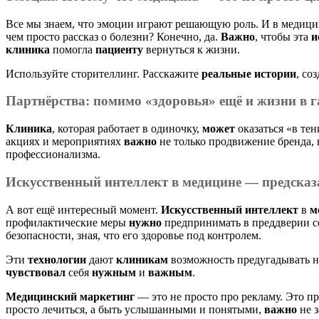
Все мы знаем, что эмоции играют решающую роль. И в медиц
чем просто рассказ о болезни? Конечно, да.
Важно
, чтобы эта
и
клиника
помогла
пациенту
вернуться к жизни.
Используйте сторителлинг. Расскажите
реальные истории
, со
Партнёрства: помимо «здоровья» ещё и
жизни
в г
Клиника
, которая работает в одиночку,
может
оказаться «в тен
акциях и мероприятиях
важно
не только продвижение бренда, 
профессионализма.
Искусственный интеллект
в медицине — предсказа
А вот ещё интересный момент.
Искусственный интеллект
в
м
профилактические меры
нужно
предпринимать в преддверии с
безопасности, зная, что его здоровье под контролем.
Эти
технологии
дают
клиникам
возможность предугадывать
чувствовал
себя
нужным
и
важным
.
Медицинский маркетинг
— это не просто про рекламу. Это п
просто лечиться, а быть услышанными и понятыми,
важно
не з