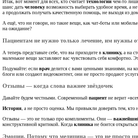
Итак, вот момент для всех, кто считает
технологии
чем-то лишн
шанс дать
человеку
возможность выбирать удобное время, а н
а продолжать получать качественную помощь, не выходя из дом
А ещё, что ни говори, но такие вещи, как чат-боты или мобиль
на ожидание?
Пациентам
не нужно только лечение, им
нужны
о
А теперь представьте себе, что вы приходите в
клинику,
а на с
маленькие вещи заставляют вас чувствовать себя комфортно. Эт
Подумайте: если
врач
делится с вами ценными знаниями, на к
блоги или создают видеоконтент, они не просто продают услу
Отзывы — когда слова
важнее
звёздочек
Давайте будем честными. Современный
пациент
не верит «все
История
, а не просто оценка. Мы привыкли доверять тем, кто 
Отзывы — это не только про комплименты. Они —
важнейши
конструктивной критикой. Когда
клиника
не боится открыться
Эмоции. Потому что
медицина
— это не просто ц