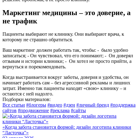
Маркетинг медицины – это доверие, а
не трафик
Пациенты выбирают не клинику. Они выбирают врача, к
которому не страшно обратиться.
Ваш маркетинг должен работать так, чтобы: - было удобно
записаться; - Он чувствовал, что его понимают; - Он доверял
отзывам и истории клиники; - Он хотел не просто прийти, а
вернуться и порекомендовать.
Когда выстраивается вокруг заботы, доверия и удобства, он
начинает работать сам – без агрессивной рекламы и лишних
затрат. Именно так пациенты находят «свою» клинику – и
остаются с ней надолго.
Подборки материалов:
Все статьи
#блогеры
#видео
#дзен
#личный бренд
#поддержка
сайтов
#продвижение
#реклама
#сайты
«Когда забота становится формой: дизайн логотипа клиники
Ч
“Ласточка”»
0